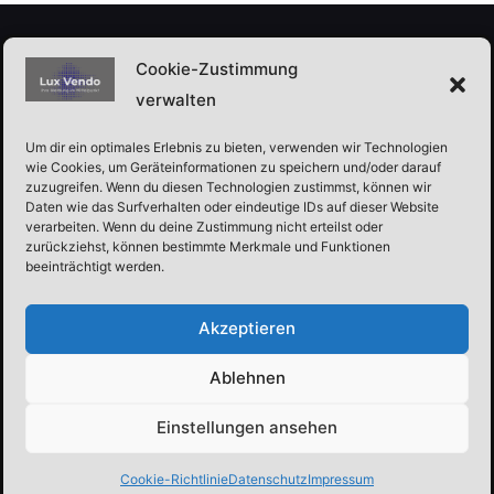
Cookie-Zustimmung
verwalten
Kontakt
Um dir ein optimales Erlebnis zu bieten, verwenden wir Technologien
wie Cookies, um Geräteinformationen zu speichern und/oder darauf
Lux-Vendo
zuzugreifen. Wenn du diesen Technologien zustimmst, können wir
Daten wie das Surfverhalten oder eindeutige IDs auf dieser Website
Emsteker Str. 2,
verarbeiten. Wenn du deine Zustimmung nicht erteilst oder
49685 Schneiderkrug
zurückziehst, können bestimmte Merkmale und Funktionen
beeinträchtigt werden.
+49 (0) 152- 262 263 29
Akzeptieren
info@lux-vendo.de
Ablehnen
Einstellungen ansehen
Standort
Cookie-Richtlinie
Datenschutz
Impressum