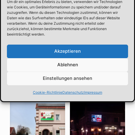
Um dir ein optimales Erlebnis zu bieten, verwenden wir Technologien
Ihnen auch gerne die passende Grafik. Dazu
wie Cookies, um Geräteinformationen zu speichern und/oder darauf
bitte einen Anfrage stellen!
zuzugreifen. Wenn du diesen Technologien zustimmst, können wir
Daten wie das Surfverhalten oder eindeutige IDs auf dieser Website
verarbeiten. Wenn du deine Zustimmung nicht erteilst oder
Nach erfolgreichen Kauf, bekommen Sie von
zurückziehst, können bestimmte Merkmale und Funktionen
uns einen Werbevertrag und wir setzen uns
beeinträchtigt werden.
mit Ihnen in Verbindung.
Akzeptieren
Ablehnen
Einstellungen ansehen
Related products
Cookie-Richtlinie
Datenschutz
Impressum