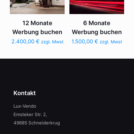
12 Monate
6 Monate
Werbung buchen
Werbung buchen
2.400,00
€
1.500,00
€
zzgl. Mwst
zzgl. Mwst
Kontakt
Lux-Vendo
Emsteker Str. 2,
49685 Schneiderkrug