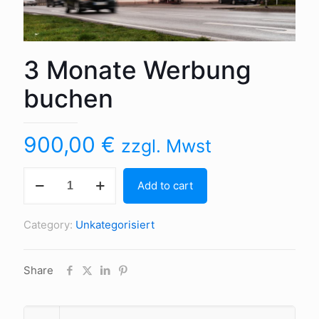
3 Monate Werbung
buchen
900,00
€
zzgl. Mwst
3
Add to cart
Monate
Werbung
Category:
Unkategorisiert
buchen
quantity
Share