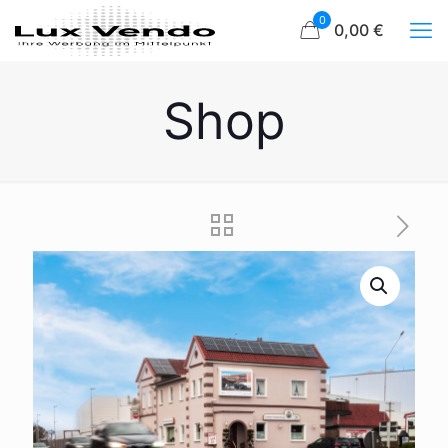
0
0,00 €
Shop