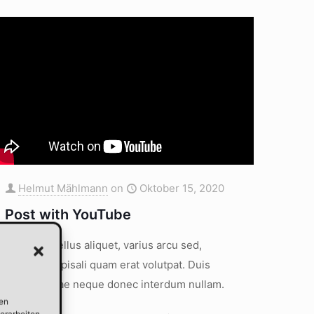
Helmut Mählmann
on
Oktober 15, 2020
Post with YouTube
Sed vitae tellus aliquet, varius arcu sed,
egestas turpisali quam erat volutpat. Duis
lobortis vitae neque donec interdum nullam.
ien
erarbeiten.