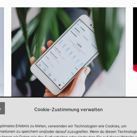
Helmut Mählmann
on
Oktober 15, 2020
Cookie-Zustimmung verwalten
Post with Intro Header
optimales Erlebnis zu bieten, verwenden wir Technologien wie Cookies, um
Morbi enim nulla, pulvinar non enim sed. Sed
mationen zu speichern und/oder darauf zuzugreifen. Wenn du diesen Technolog
können wir Daten wie das Surfverhalten oder eindeutige IDs auf dieser Website v