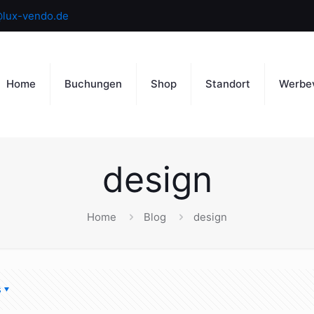
@lux-vendo.de
Home
Buchungen
Shop
Standort
Werbe
design
Home
Blog
design
s