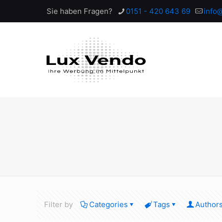
Sie haben Fragen?
0151 - 420 643 69
info
Filter by
Categories
Tags
Author