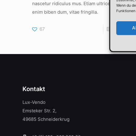
nascetur ridiculus mus. Etiam ultrices metus ut
Wenn du de
Funktionen 
enim biben dum, vitae fringilla.
A
67
Read more
Kontakt
Lux-Vendo
Emsteker Str. 2,
49685 Schneiderkrug