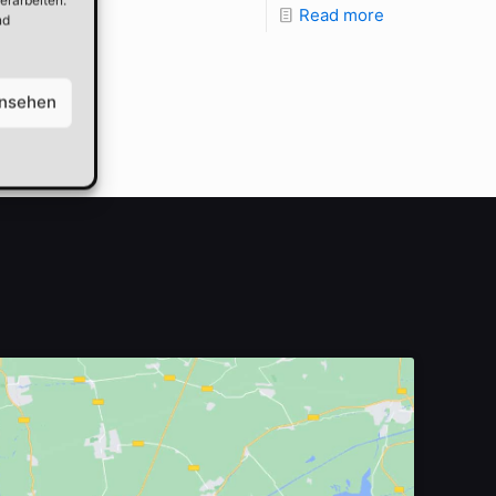
15
Read more
nd
ansehen