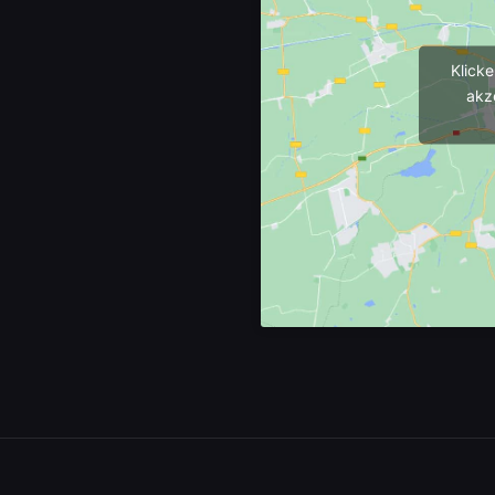
Klick
akz