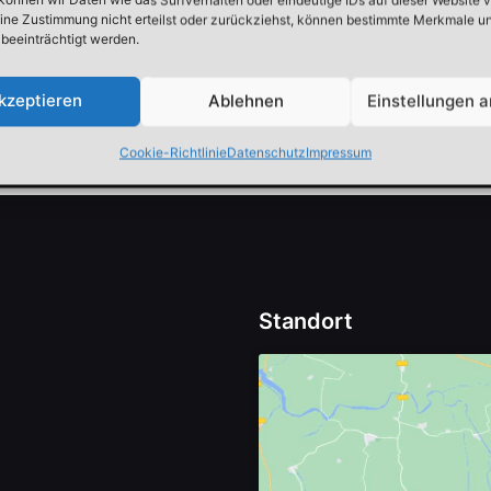
sed orci nec felis egestas volutpat. Sed in dui
ine Zustimmung nicht erteilst oder zurückziehst, können bestimmte Merkmale u
beeinträchtigt werden.
ipsum. Donec interdum nullam.
kzeptieren
Ablehnen
Einstellungen 
100
Read more
Cookie-Richtlinie
Datenschutz
Impressum
Standort